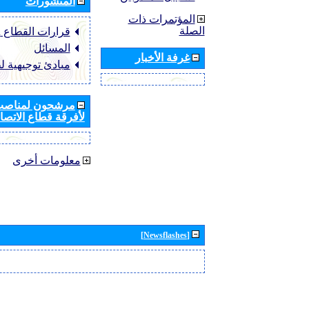
المنشورات
المؤتمرات ذات
الصلة
قرارات القطاع ‏ITU-R
المسائل
غرفة الأخبار
مبادئ توجيهية ل
مرشحون لمناصب 
لأفرقة قطاع الاتصال
معلومات أخرى
[Newsflashes]