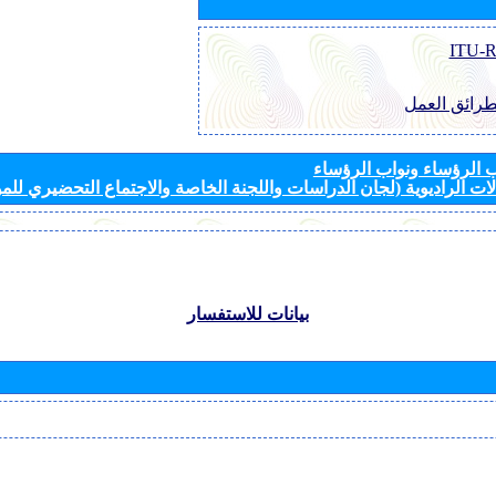
طرائق العمل
الرؤساء ونواب الرؤساء
ات الراديوية (لجان الدراسات واللجنة الخاصة والاجتماع التحضيري للمؤ
بيانات للاستفسار