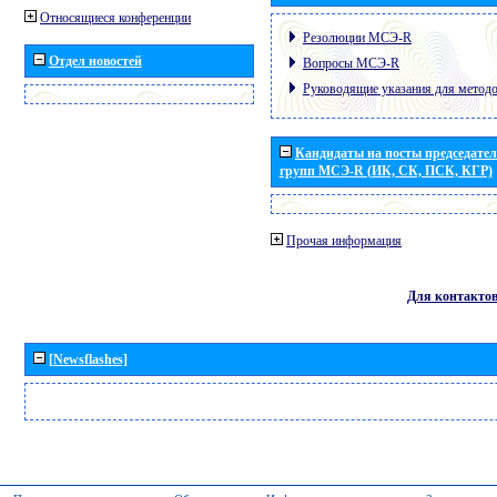
Относящиеся конференции
Резолюции МСЭ-R
Отдел новостей
Вопросы МСЭ-R
Руководящие указания для метод
Кандидаты на посты председател
групп МСЭ-R (ИК, СК, ПСК, КГР)
Прочая информация
Для контакто
[Newsflashes]