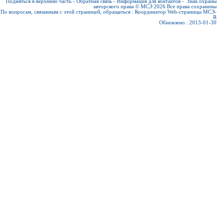
Подняться в верхнюю часть
-
Обратная связь
-
Информация для контактов
-
Знак охраны
авторского права © МСЭ 2026
Все права сохранены
По вопросам, связанным с этой страницей, обращаться :
Координатор Web-страницы МСЭ-
R
Обновлено : 2013-01-30