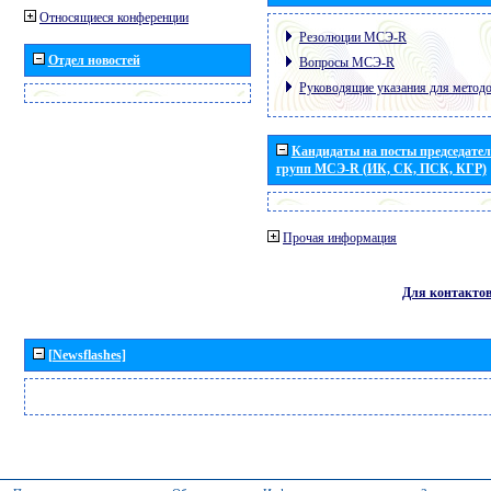
Относящиеся конференции
Резолюции МСЭ-R
Отдел новостей
Вопросы МСЭ-R
Руководящие указания для метод
Кандидаты на посты председател
групп МСЭ-R (ИК, СК, ПСК, КГР)
Прочая информация
Для контакто
[Newsflashes]