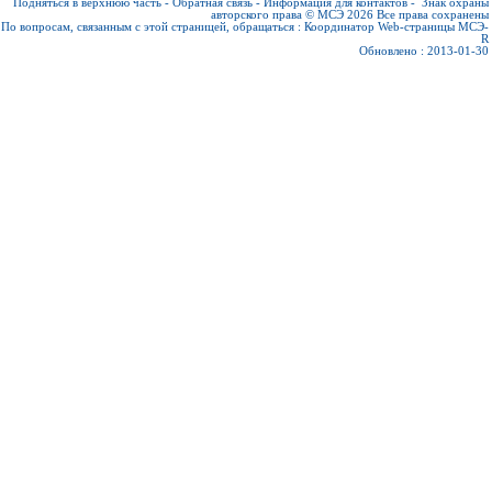
Подняться в верхнюю часть
-
Обратная связь
-
Информация для контактов
-
Знак охраны
авторского права © МСЭ 2026
Все права сохранены
По вопросам, связанным с этой страницей, обращаться :
Координатор Web-страницы МСЭ-
R
Обновлено : 2013-01-30