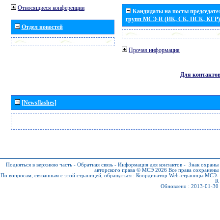
Относящиеся конференции
Кандидаты на посты председател
групп МСЭ-R (ИК, СК, ПСК, КГР)
Отдел новостей
Прочая информация
Для контакто
[Newsflashes]
Подняться в верхнюю часть
-
Обратная связь
-
Информация для контактов
-
Знак охраны
авторского права © МСЭ 2026
Все права сохранены
По вопросам, связанным с этой страницей, обращаться :
Координатор Web-страницы МСЭ-
R
Обновлено : 2013-01-30