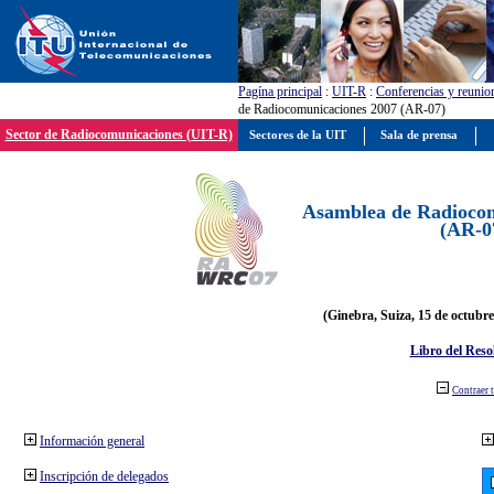
Pagína principal
:
UIT-R
:
Conferencias y reunio
de Radiocomunicaciones 2007 (AR-07)
Sector de Radiocomunicaciones (UIT-R)
Sectores de la UIT
Sala de prensa
Asamblea de Radiocom
(AR-0
(Ginebra, Suiza, 15 de octubre
Libro del Reso
Contraer 
Información general
Inscripción de delegados