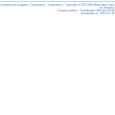
Comienzo de la página
-
Comentarios
-
Contáctenos
-
Copyright © UIT 2026
Reservados todos
los derechos
Contacto público :
Coordenador Web del UIT-R
Actualizado el : 2013-01-30