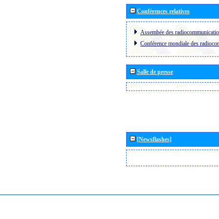
Conférences relatives
Assembée des radiocommunicati
Conférence mondiale des radioc
Salle de presse
[Newsflashes]