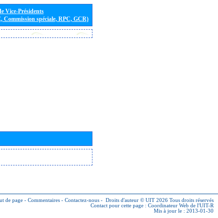
de Vice-Présidents
E, Commission spéciale, RPC, GCR)
ut de page
-
Commentaires
-
Contactez-nous
-
Droits d'auteur © UIT 2026
Tous droits réservés
Contact pour cette page :
Coordinateur Web de l'UIT-R
Mis à jour le : 2013-01-30