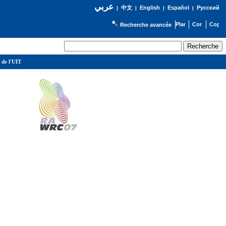
عربي
English
Español
Русский
|
中文
|
|
|
Recherche avancée
 de l'UIT