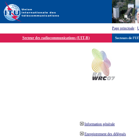
Page principale
:
Secteur des radiocommunications (UIT-R)
Secteurs de l'U
Information générale
Enregistrement des délégués