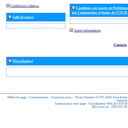
Conférences relatives
Candidats aux postes de Présidents 
des Commissions d'études de l'UIT-R
Salle de presse
Autres informations
Contacts
[Newsflashes]
Début de page
-
Commentaires
-
Contactez-nous
-
Droits d'auteur © UIT 2026
Tous droits
réservés
Contact pour cette page :
Coordinateur Web de l'UIT-R
Mis à jour le : 2013-01-30