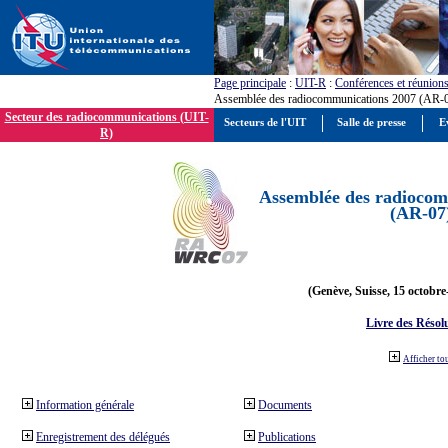
Page principale
:
UIT-R
:
Conférences et réunion
Assemblée des radiocommunications 2007 (AR-
Secteur des radiocommunications (UIT-
Secteurs de l'UIT
Salle de presse
E
R)
Assemblée des radiocom
(AR-07
(Genève, Suisse, 15 octobre
Livre des Résol
Afficher to
Information générale
Documents
Enregistrement des délégués
Publications