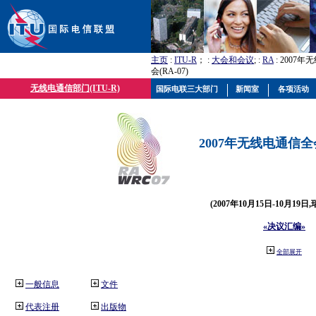
主页
:
ITU-R
； :
大会和会议
; :
RA
: 2007
会(RA-07)
无线电通信部门(ITU-R)
国际电联三大部门
新闻室
各项活动
2007年无线电通信全会(
(2007年10月15日-10月19日
«决议汇编»
全部展开
一般信息
文件
代表注册
出版物