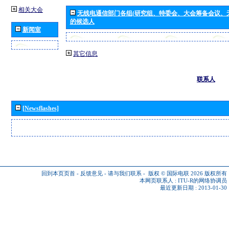
相关大会
无线电通信部门各组(研究组、特委会、大会筹备会议、
的候选人
新闻室
其它信息
联系人
[Newsflashes]
回到本页页首
-
反馈意见
-
请与我们联系
-
版权 © 国际电联 2026
版权所有
本网页联系人 :
ITU-R的网络协调员
最近更新日期 : 2013-01-30