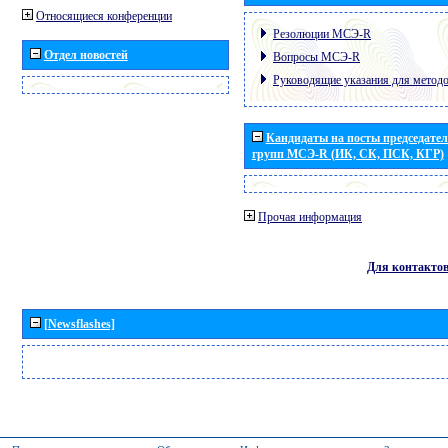
Относящиеся конференции
Резолюции МСЭ-R
Отдел новостей
Вопросы МСЭ-R
Руководящие указания для метод
Кандидаты на посты председател
групп МСЭ-R (ИК, СК, ПСК, КГР)
Прочая информация
Для контакто
[Newsflashes]