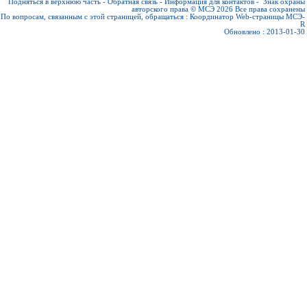
Подняться в верхнюю часть
-
Обратная связь
-
Информация для контактов
-
Знак охраны
авторского права © МСЭ 2026
Все права сохранены
По вопросам, связанным с этой страницей, обращаться :
Координатор Web-страницы МСЭ-
R
Обновлено : 2013-01-30