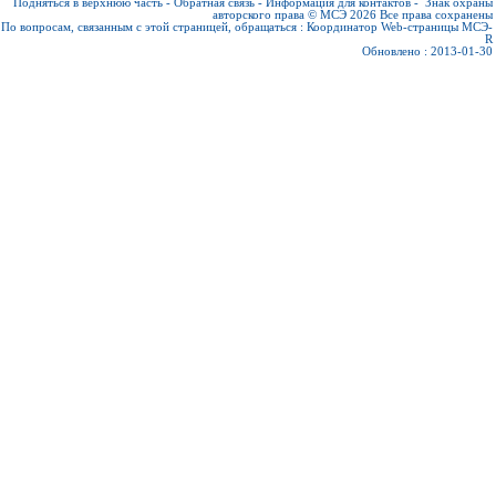
Подняться в верхнюю часть
-
Обратная связь
-
Информация для контактов
-
Знак охраны
авторского права © МСЭ 2026
Все права сохранены
По вопросам, связанным с этой страницей, обращаться :
Координатор Web-страницы МСЭ-
R
Обновлено : 2013-01-30