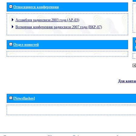
Относящиеся конференции
Ассамблея радиосвязи 2003 года (АР-03)
Всемирная конференция радиосвязи 2007 года (ВКР-07)
Отдел новостей
Для конта
[Newsflashes]