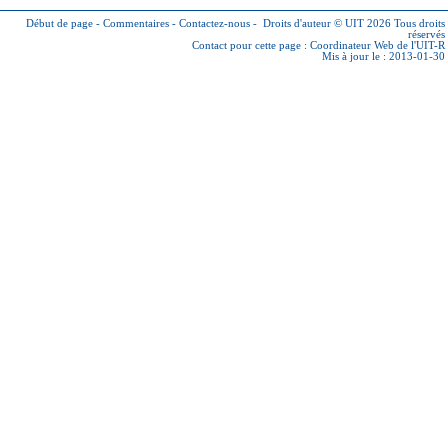
Début de page
-
Commentaires
-
Contactez-nous
-
Droits d'auteur © UIT 2026
Tous droits
réservés
Contact pour cette page :
Coordinateur Web de l'UIT-R
Mis à jour le : 2013-01-30