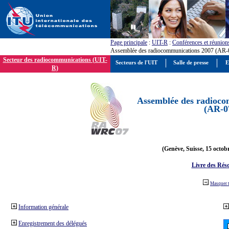
Page principale
:
UIT-R
:
Conférences et réunion
Assemblée des radiocommunications 2007 (AR-
Secteur des radiocommunications (UIT-
Secteurs de l'UIT
Salle de presse
E
R)
Assemblée des radioco
(AR-0
(Genève, Suisse, 15 octob
Livre des Réso
Masquer 
Information générale
Enregistrement des délégués