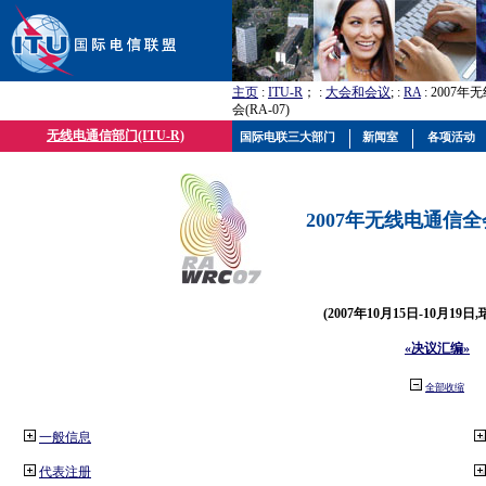
主页
:
ITU-R
； :
大会和会议
; :
RA
: 2007
会(RA-07)
无线电通信部门(ITU-R)
国际电联三大部门
新闻室
各项活动
2007年无线电通信全会(
(2007年10月15日-10月19日
«决议汇编»
全部收缩
一般信息
代表注册