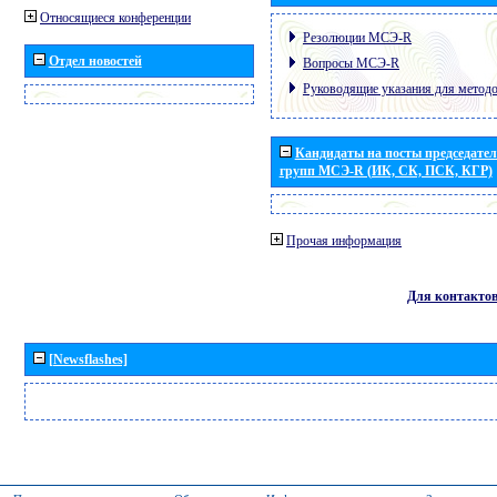
Относящиеся конференции
Резолюции МСЭ-R
Отдел новостей
Вопросы МСЭ-R
Руководящие указания для метод
Кандидаты на посты председател
групп МСЭ-R (ИК, СК, ПСК, КГР)
Прочая информация
Для контакто
[Newsflashes]