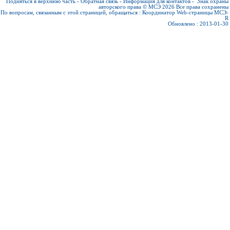
Подняться в верхнюю часть
-
Обратная связь
-
Информация для контактов
-
Знак охраны
авторского права © МСЭ 2026
Все права сохранены
По вопросам, связанным с этой страницей, обращаться :
Координатор Web-страницы МСЭ-
R
Обновлено : 2013-01-30