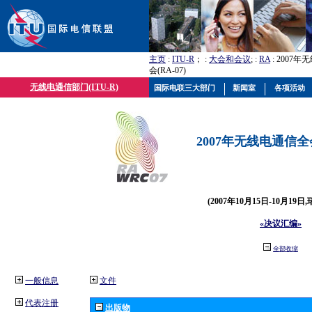
主页
:
ITU-R
； :
大会和会议
; :
RA
: 2007
会(RA-07)
无线电通信部门(ITU-R)
国际电联三大部门
新闻室
各项活动
2007年无线电通信全会(
(2007年10月15日-10月19日
«决议汇编»
全部收缩
一般信息
文件
代表注册
出版物