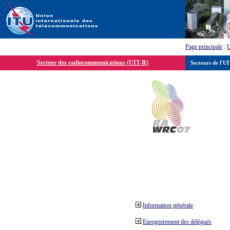
Page principale
:
Secteur des radiocommunications (UIT-R)
Secteurs de l'U
Information générale
Enregistrement des délégués