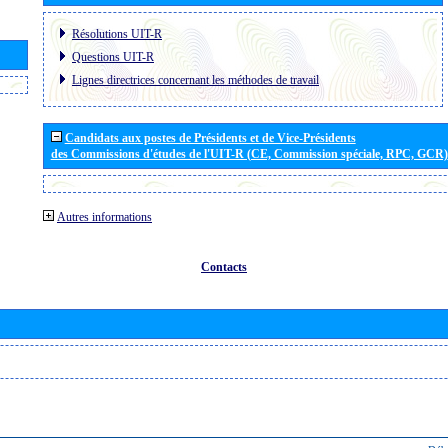
Résolutions UIT-R
Questions UIT-R
Lignes directrices concernant les méthodes de travail
Candidats aux postes de Présidents et de Vice-Présidents
des Commissions d'études de l'UIT-R (CE, Commission spéciale, RPC, GCR)
Autres informations
Contacts