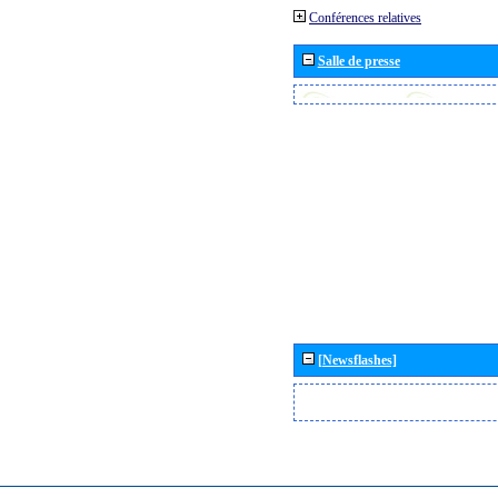
Conférences relatives
Salle de presse
[Newsflashes]