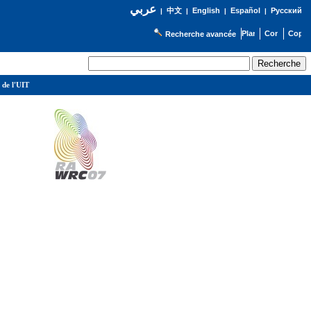
عربي
English
Español
Русский
|
中文
|
|
|
Recherche avancée
 de l'UIT