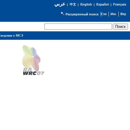
عربي
English
Español
Français
|
中文
|
|
|
Расширенный поиск
ведения о МСЭ