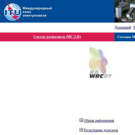
Домашний
:
Сектор радиосвязи (МСЭ-R)
Секторы 
Общая информация
Регистрация делегатов