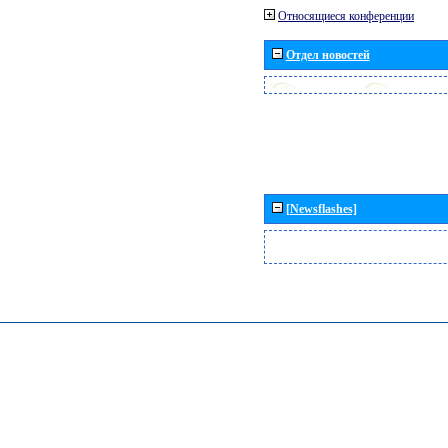
Относящиеся конференции
Отдел новостей
[Newsflashes]