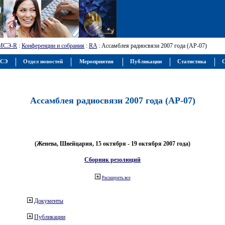
МСЭ-R
:
Конференции и собрания
:
RA
: Ассамблея радиосвязи 2007 года (АР-07)
МСЭ
Отдел новостей
Мероприятия
Публикации
Статистика
С
Ассамблея радиосвязи 2007 года (АР-07)
(Женева, Швейцария, 15 октября - 19 октября 2007 года)
Сборник резолюций
Расширить все
Документы
Публикации