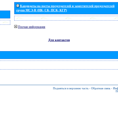
Кандидаты на посты председателей и заместителей председателей
групп МСЭ-R (ИК, СК, ПСК, КГР)
Прочая информация
Для контактов
Подняться в верхнюю часть
-
Обратная связь
-
Инф
П