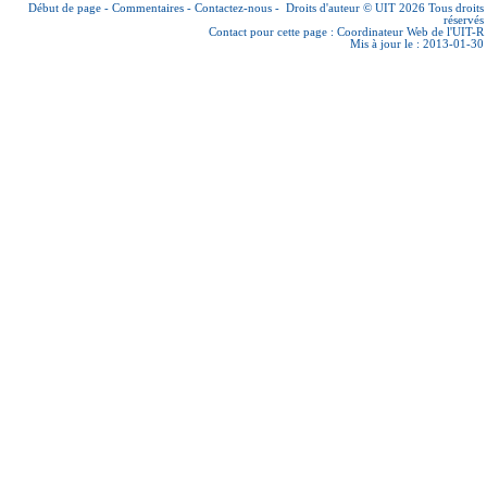
Début de page
-
Commentaires
-
Contactez-nous
-
Droits d'auteur © UIT 2026
Tous droits
réservés
Contact pour cette page :
Coordinateur Web de l'UIT-R
Mis à jour le : 2013-01-30