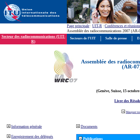
Page principale
:
UIT-R
:
Conférences et réunion
Assemblée des radiocommunications 2007 (AR-
Secteur des radiocommunications (UIT-
Secteurs de l'UIT
Salle de presse
E
R)
Assemblée des radiocom
(AR-07
(Genève, Suisse, 15 octobre
Livre des Résol
Masquer to
Information générale
Documents
Enregistrement des délégués
Publications