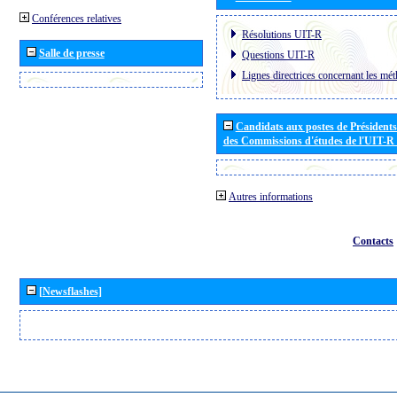
Conférences relatives
Résolutions UIT-R
Salle de presse
Questions UIT-R
Lignes directrices concernant les mét
Candidats aux postes de Présidents 
des Commissions d'études de l'UIT-R
Autres informations
Contacts
[Newsflashes]