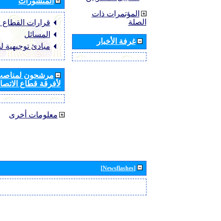
المنشورات
المؤتمرات ذات
الصلة
قرارات القطاع ‏ITU-R
المسائل
غرفة الأخبار
مبادئ توجيهية ل
مرشحون لمناصب 
لأفرقة قطاع الاتصال
معلومات أخرى
[Newsflashes]