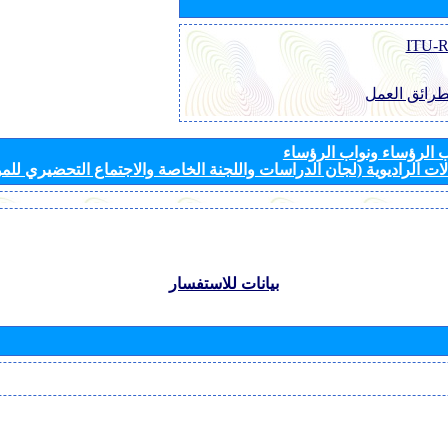
طرائق العمل
الرؤساء ونواب الرؤساء
ات الراديوية (لجان الدراسات واللجنة الخاصة والاجتماع التحضيري للمؤ
بيانات للاستفسار