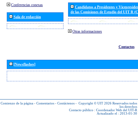
Conferencias conexas
Candidatos a Presidentes y Vicepreside
de las Comisiones de Estudio del UIT R 
Sala de redacción
Otras informaciones
Contactos
[Newsflashes]
Comienzo de la página
-
Comentarios
-
Contáctenos
-
Copyright © UIT 2026
Reservados todos
los derechos
Contacto público :
Coordenador Web del UIT-R
Actualizado el : 2013-01-30