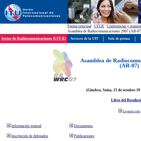
Pagína principal
:
UIT-R
:
Conferencias y reunio
Asamblea de Radiocomunicaciones 2007 (AR-07
Sector de Radiocomunicaciones (UIT-R)
Sectores de la UIT
Sala de prensa
Asamblea de Radiocomun
(AR-07)
(Ginebra, Suiza, 15 de octubre-19
Libro del Resoluci
Expandir todo
Información general
Documentos
Inscripción de delegados
Publicaciones