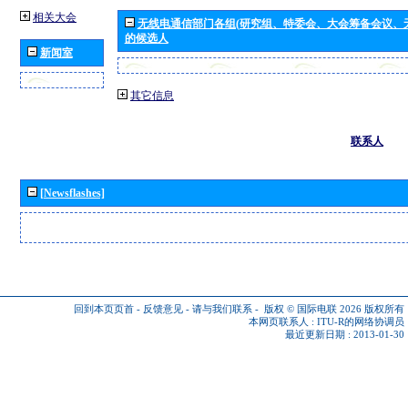
相关大会
无线电通信部门各组(研究组、特委会、大会筹备会议、
的候选人
新闻室
其它信息
联系人
[Newsflashes]
回到本页页首
-
反馈意见
-
请与我们联系
-
版权 © 国际电联 2026
版权所有
本网页联系人 :
ITU-R的网络协调员
最近更新日期 : 2013-01-30