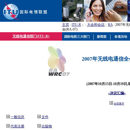
主页
:
ITU-R
； :
大会和会议
; :
RA
: 2007
会(RA-07)
无线电通信部门(ITU-R)
国际电联三大部门
新闻室
各项活动
2007年无线电通信全会(
(2007年10月15日-10月19日
«决议汇编»
全部展开
一般信息
文件
代表注册
出版物