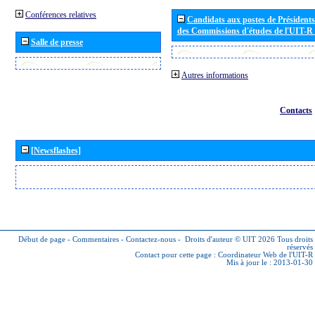
Conférences relatives
Candidats aux postes de Présidents 
des Commissions d'études de l'UIT-R
Salle de presse
Autres informations
Contacts
[Newsflashes]
Début de page
-
Commentaires
-
Contactez-nous
-
Droits d'auteur © UIT 2026
Tous droits
réservés
Contact pour cette page :
Coordinateur Web de l'UIT-R
Mis à jour le : 2013-01-30