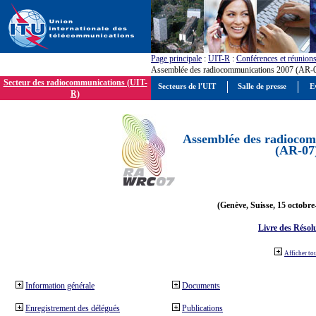
Page principale
:
UIT-R
:
Conférences et réunion
Assemblée des radiocommunications 2007 (AR-
Secteur des radiocommunications (UIT-
Secteurs de l'UIT
Salle de presse
E
R)
Assemblée des radiocom
(AR-07
(Genève, Suisse, 15 octobre
Livre des Résol
Afficher to
Information générale
Documents
Enregistrement des délégués
Publications