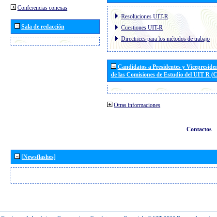
Conferencias conexas
Resoluciones UIT-R
Sala de redacción
Cuestiones UIT-R
Directrices para los métodos de trabajo
Candidatos a Presidentes y Vicepreside
de las Comisiones de Estudio del UIT R 
Otras informaciones
Contactos
[Newsflashes]