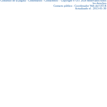
Comienzo de la página
-
Comentarios
-
Contáctenos
-
Copyright © UIT 2026
Reservados todos
los derechos
Contacto público :
Coordenador Web del UIT-R
Actualizado el : 2013-01-30