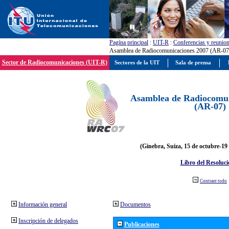
Pagína principal
:
UIT-R
:
Conferencias y reunio
Asamblea de Radiocomunicaciones 2007 (AR-07
Sector de Radiocomunicaciones (UIT-R)
Sectores de la UIT
Sala de prensa
Asamblea de Radiocomun
(AR-07)
(Ginebra, Suiza, 15 de octubre-19
Libro del Resoluci
Contraer todo
Información general
Documentos
Inscripción de delegados
Publicaciones