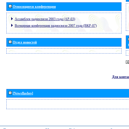
Относящиеся конференции
Ассамблея радиосвязи 2003 года (АР-03)
Всемирная конференция радиосвязи 2007 года (ВКР-07)
Отдел новостей
Для конта
[Newsflashes]