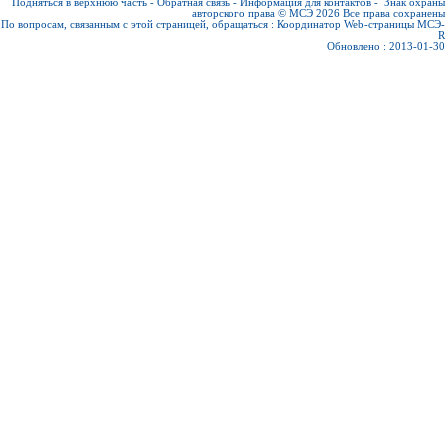
Подняться в верхнюю часть
-
Обратная связь
-
Информация для контактов
-
Знак охраны
авторского права © МСЭ 2026
Все права сохранены
По вопросам, связанным с этой страницей, обращаться :
Координатор Web-страницы МСЭ-
R
Обновлено : 2013-01-30