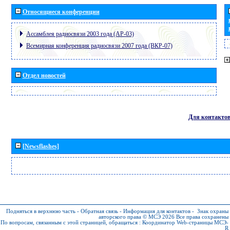
Относящиеся конференции
Ассамблея радиосвязи 2003 года (АР-03)
Всемирная конференция радиосвязи 2007 года (ВКР-07)
Отдел новостей
Для контакто
[Newsflashes]
Подняться в верхнюю часть
-
Обратная связь
-
Информация для контактов
-
Знак охраны
авторского права © МСЭ 2026
Все права сохранены
По вопросам, связанным с этой страницей, обращаться :
Координатор Web-страницы МСЭ-
R