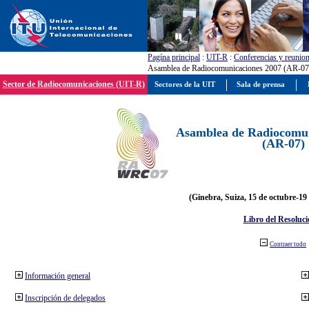
Pagína principal
:
UIT-R
:
Conferencias y reunio
Asamblea de Radiocomunicaciones 2007 (AR-07
Sector de Radiocomunicaciones (UIT-R)
Sectores de la UIT
Sala de prensa
Asamblea de Radiocomun
(AR-07)
(Ginebra, Suiza, 15 de octubre-19
Libro del Resoluci
Contraer todo
Información general
Inscripción de delegados