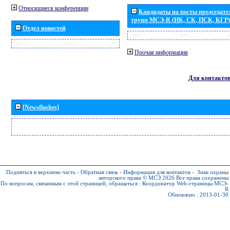
Относящиеся конференции
Кандидаты на посты председател
групп МСЭ-R (ИК, СК, ПСК, КГР)
Отдел новостей
Прочая информация
Для контакто
[Newsflashes]
Подняться в верхнюю часть
-
Обратная связь
-
Информация для контактов
-
Знак охраны
авторского права © МСЭ 2026
Все права сохранены
По вопросам, связанным с этой страницей, обращаться :
Координатор Web-страницы МСЭ-
R
Обновлено : 2013-01-30