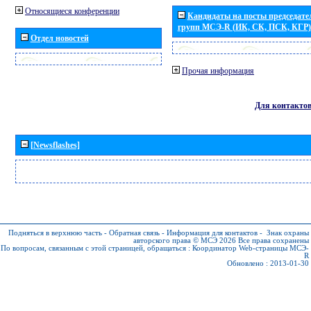
Относящиеся конференции
Кандидаты на посты председател
групп МСЭ-R (ИК, СК, ПСК, КГР)
Отдел новостей
Прочая информация
Для контакто
[Newsflashes]
Подняться в верхнюю часть
-
Обратная связь
-
Информация для контактов
-
Знак охраны
авторского права © МСЭ 2026
Все права сохранены
По вопросам, связанным с этой страницей, обращаться :
Координатор Web-страницы МСЭ-
R
Обновлено : 2013-01-30