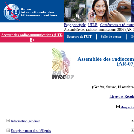
Page principale
:
UIT-R
:
Conférences et réunion
Assemblée des radiocommunications 2007 (AR-
Secteur des radiocommunications (UIT-
Secteurs de l'UIT
Salle de presse
E
R)
Assemblée des radiocom
(AR-07
(Genève, Suisse, 15 octobre
Livre des Résol
Masquer to
Information générale
Enregistrement des délégués