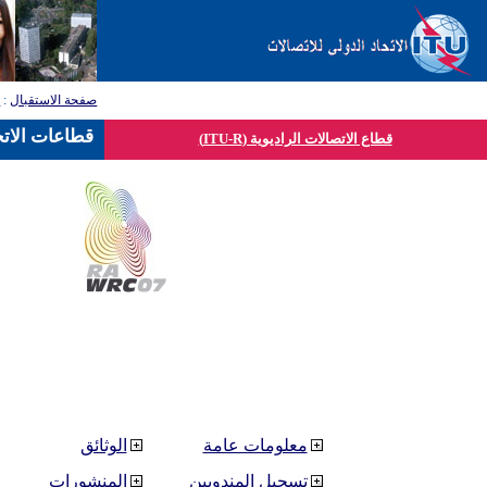
صفحة الاستقبال
:
ق
قطاعات الاتح
قطاع الاتصالات الراديوية (ITU-R)
معلومات عامة
الوثائق
تسجيل المندوبين
المنشورات