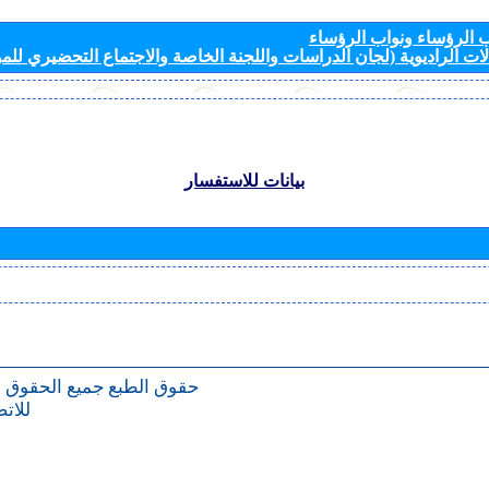
الرؤساء ونواب الرؤساء
ات الراديوية (لجان الدراسات واللجنة الخاصة والاجتماع التحضيري للمؤ
بيانات للاستفسار
حقوق الطبع
جميع الحقوق 
للات