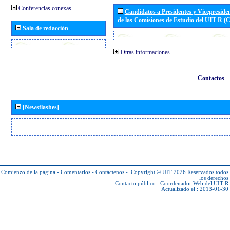
Conferencias conexas
Candidatos a Presidentes y Vicepreside
de las Comisiones de Estudio del UIT R 
Sala de redacción
Otras informaciones
Contactos
[Newsflashes]
Comienzo de la página
-
Comentarios
-
Contáctenos
-
Copyright © UIT 2026
Reservados todos
los derechos
Contacto público :
Coordenador Web del UIT-R
Actualizado el : 2013-01-30