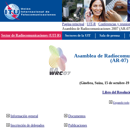
Pagína principal
:
UIT-R
:
Conferencias y reunio
Asamblea de Radiocomunicaciones 2007 (AR-07
Sector de Radiocomunicaciones (UIT-R)
Sectores de la UIT
Sala de prensa
Asamblea de Radiocomun
(AR-07)
(Ginebra, Suiza, 15 de octubre-19
Libro del Resoluci
Expandir todo
Información general
Documentos
Inscripción de delegados
Publicaciones