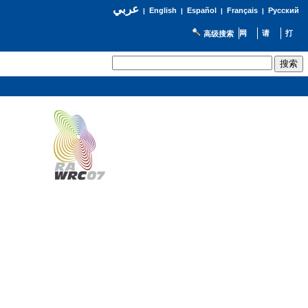
عربي
English
Español
Français
Русский
|
|
|
|
高级搜索