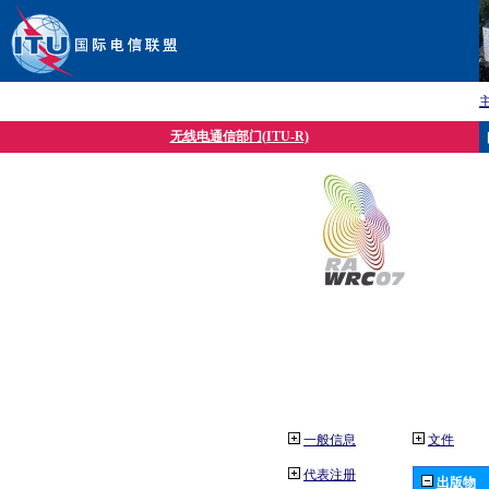
无线电通信部门(ITU-R)
一般信息
文件
代表注册
出版物