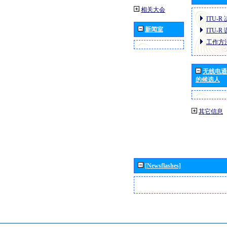
相关大会
ITU-R
新闻室
ITU-R
工作方
无线电通
的候选人
其它信息
[Newsflashes]