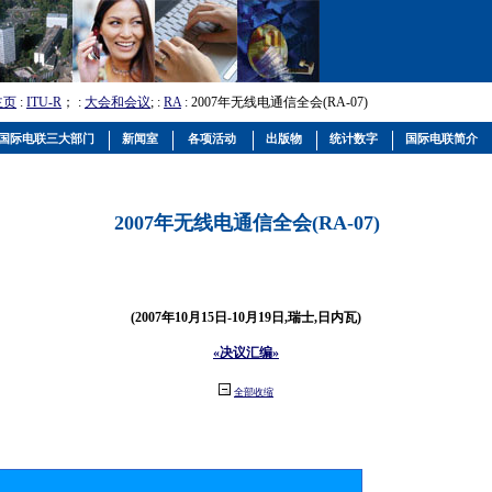
主页
:
ITU-R
； :
大会和会议
; :
RA
: 2007年无线电通信全会(RA-07)
国际电联三大部门
新闻室
各项活动
出版物
统计数字
国际电联简介
2007年无线电通信全会(RA-07)
(2007年10月15日-10月19日,瑞士,日内瓦)
«决议汇编»
全部收缩