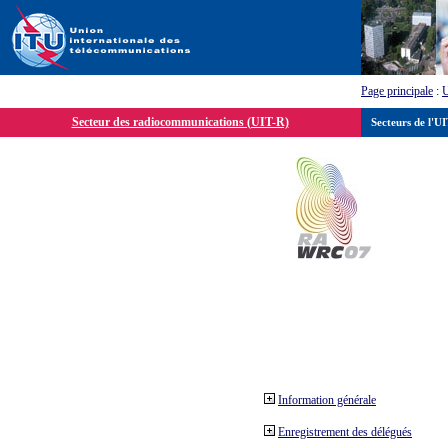
Page principale
:
Secteur des radiocommunications (UIT-R)
Secteurs de l'U
Information générale
Enregistrement des délégués