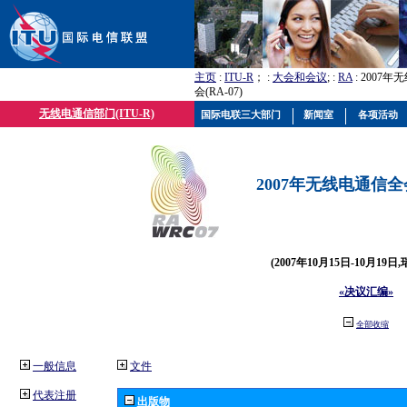
主页
:
ITU-R
； :
大会和会议
; :
RA
: 2007
会(RA-07)
无线电通信部门(ITU-R)
国际电联三大部门
新闻室
各项活动
2007年无线电通信全会(
(2007年10月15日-10月19日
«决议汇编»
全部收缩
一般信息
文件
代表注册
出版物