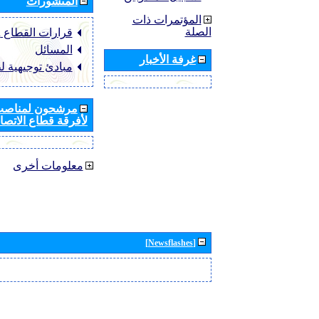
المنشورات
المؤتمرات ذات
الصلة
قرارات القطاع ‏ITU-R
المسائل
غرفة الأخبار
مبادئ توجيهية ل
مرشحون لمناصب 
لأفرقة قطاع الاتصال
معلومات أخرى
[Newsflashes]