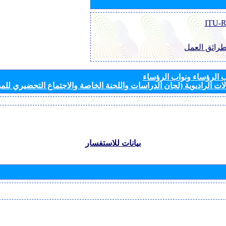
طرائق العمل
الرؤساء ونواب الرؤساء
ات الراديوية (لجان الدراسات واللجنة الخاصة والاجتماع التحضيري للمؤ
بيانات للاستفسار