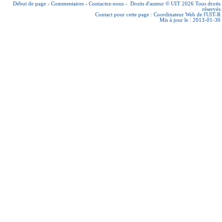
Début de page
-
Commentaires
-
Contactez-nous
-
Droits d'auteur © UIT 2026
Tous droits
réservés
Contact pour cette page :
Coordinateur Web de l'UIT-R
Mis à jour le : 2013-01-30