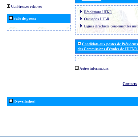
Conférences relatives
Résolutions UIT-R
Salle de presse
Questions UIT-R
Lignes directrices concernant les mét
Candidats aux postes de Présidents 
des Commissions d'études de l'UIT-R
Autres informations
Contacts
[Newsflashes]