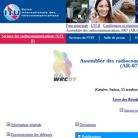
Page principale
:
UIT-R
:
Conférences et réunion
Assemblée des radiocommunications 2007 (AR-
Secteur des radiocommunications (UIT-
Secteurs de l'UIT
Salle de presse
E
R)
Assemblée des radiocom
(AR-07
(Genève, Suisse, 15 octobre
Livre des Résol
Masquer to
Information générale
Documents
Enregistrement des délégués
Publications