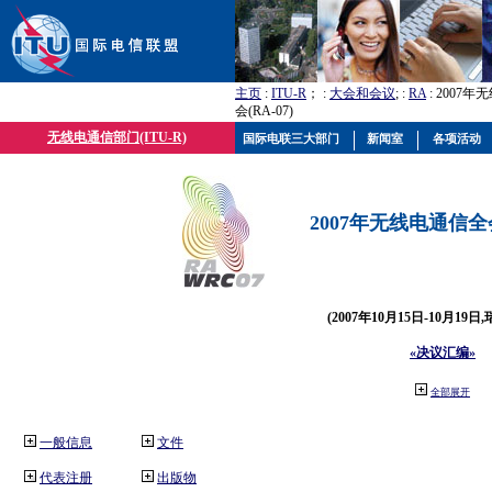
主页
:
ITU-R
； :
大会和会议
; :
RA
: 2007
会(RA-07)
无线电通信部门(ITU-R)
国际电联三大部门
新闻室
各项活动
2007年无线电通信全会(
(2007年10月15日-10月19日
«决议汇编»
全部展开
一般信息
文件
代表注册
出版物