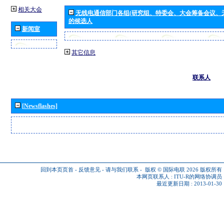
相关大会
无线电通信部门各组(研究组、特委会、大会筹备会议、
的候选人
新闻室
其它信息
联系人
[Newsflashes]
回到本页页首
-
反馈意见
-
请与我们联系
-
版权 © 国际电联 2026
版权所有
本网页联系人 :
ITU-R的网络协调员
最近更新日期 : 2013-01-30