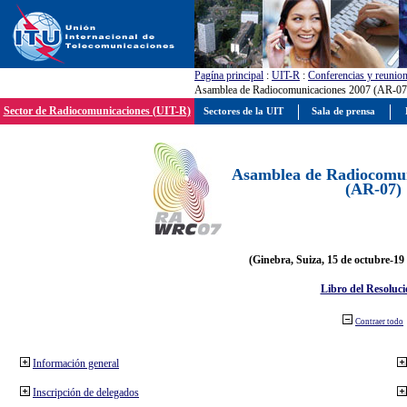
Pagína principal
:
UIT-R
:
Conferencias y reunio
Asamblea de Radiocomunicaciones 2007 (AR-07
Sector de Radiocomunicaciones (UIT-R)
Sectores de la UIT
Sala de prensa
Asamblea de Radiocomun
(AR-07)
(Ginebra, Suiza, 15 de octubre-19
Libro del Resoluci
Contraer todo
Información general
Inscripción de delegados