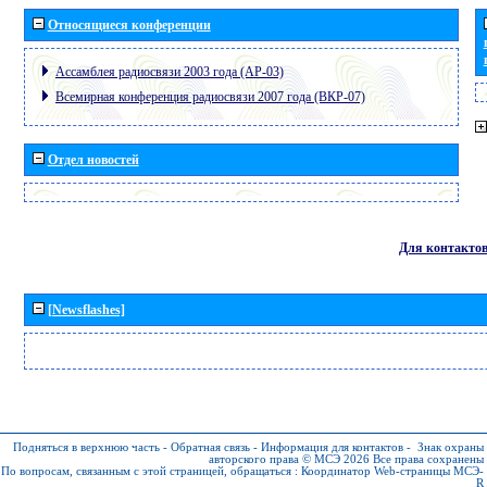
Относящиеся конференции
Ассамблея радиосвязи 2003 года (АР-03)
Всемирная конференция радиосвязи 2007 года (ВКР-07)
Отдел новостей
Для контакто
[Newsflashes]
Подняться в верхнюю часть
-
Обратная связь
-
Информация для контактов
-
Знак охраны
авторского права © МСЭ 2026
Все права сохранены
По вопросам, связанным с этой страницей, обращаться :
Координатор Web-страницы МСЭ-
R