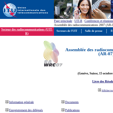
Page principale
:
UIT-R
:
Conférences et réunion
Assemblée des radiocommunications 2007 (AR-
Secteur des radiocommunications (UIT-
Secteurs de l'UIT
Salle de presse
E
R)
Assemblée des radiocom
(AR-07
(Genève, Suisse, 15 octobre
Livre des Résol
Afficher to
Information générale
Documents
Enregistrement des délégués
Publications