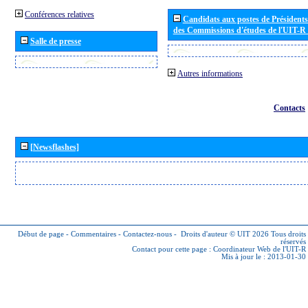
Conférences relatives
Candidats aux postes de Présidents 
des Commissions d'études de l'UIT-R
Salle de presse
Autres informations
Contacts
[Newsflashes]
Début de page
-
Commentaires
-
Contactez-nous
-
Droits d'auteur © UIT 2026
Tous droits
réservés
Contact pour cette page :
Coordinateur Web de l'UIT-R
Mis à jour le : 2013-01-30