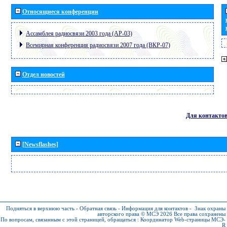
Относящиеся конференции
Ассамблея радиосвязи 2003 года (АР-03)
Всемирная конференция радиосвязи 2007 года (ВКР-07)
Отдел новостей
Для контакто
[Newsflashes]
Подняться в верхнюю часть
-
Обратная связь
-
Информация для контактов
-
Знак охраны
авторского права © МСЭ 2026
Все права сохранены
По вопросам, связанным с этой страницей, обращаться :
Координатор Web-страницы МСЭ-
R