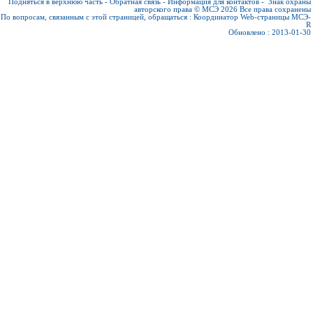
Подняться в верхнюю часть
-
Обратная связь
-
Информация для контактов
-
Знак охраны
авторского права © МСЭ 2026
Все права сохранены
По вопросам, связанным с этой страницей, обращаться :
Координатор Web-страницы МСЭ-
R
Обновлено : 2013-01-30