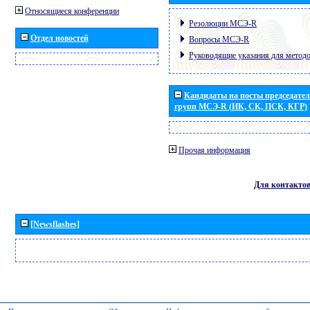
Относящиеся конференции
Резолюции МСЭ-R
Отдел новостей
Вопросы МСЭ-R
Руководящие указания для метод
Кандидаты на посты председател
групп МСЭ-R (ИК, СК, ПСК, КГР)
Прочая информация
Для контакто
[Newsflashes]