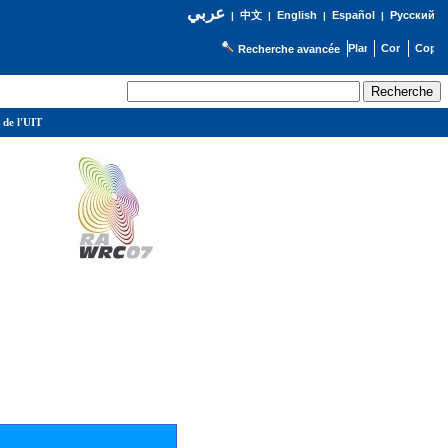
عربي
English
Español
Русский
|
中文
|
|
|
Recherche avancée
 de l'UIT