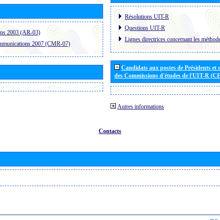
Résolutions UIT-R
Questions UIT-R
ons 2003 (AR-03)
Lignes directrices concernant les méthode
ommunications 2007 (CMR-07)
Candidats aux postes de Présidents et 
des Commissions d'études de l'UIT-R (C
Autres informations
Contacts