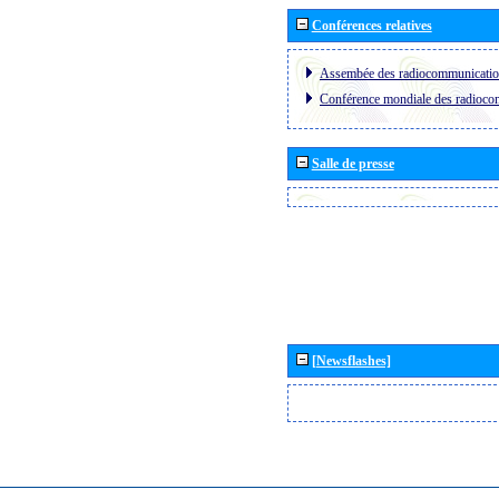
Conférences relatives
Assembée des radiocommunicati
Conférence mondiale des radioc
Salle de presse
[Newsflashes]