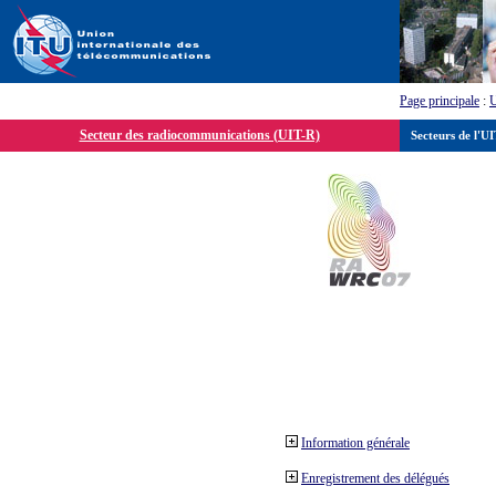
Page principale
:
Secteur des radiocommunications (UIT-R)
Secteurs de l'U
Information générale
Enregistrement des délégués