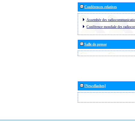
Conférences relatives
Assembée des radiocommunicati
Conférence mondiale des radioc
Salle de presse
[Newsflashes]