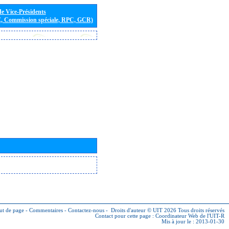
de Vice-Présidents
E, Commission spéciale, RPC, GCR)
ut de page
-
Commentaires
-
Contactez-nous
-
Droits d'auteur © UIT 2026
Tous droits réservés
Contact pour cette page :
Coordinateur Web de l'UIT-R
Mis à jour le : 2013-01-30