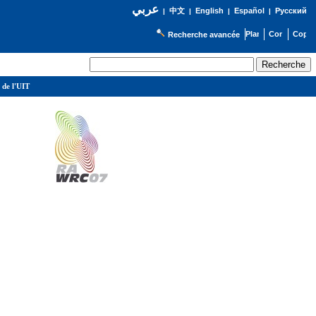
عربي
English
Español
Русский
|
中文
|
|
|
Recherche avancée
 de l'UIT