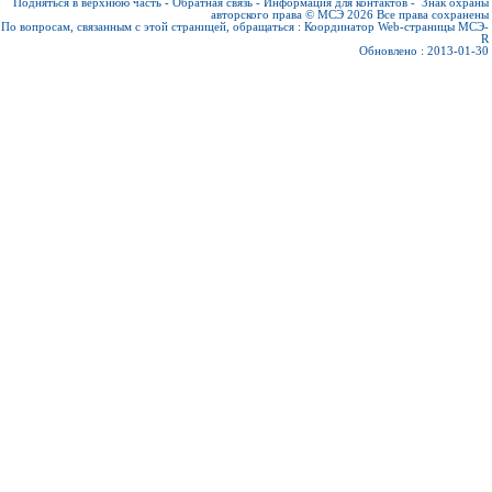
Подняться в верхнюю часть
-
Обратная связь
-
Информация для контактов
-
Знак охраны
авторского права © МСЭ 2026
Все права сохранены
По вопросам, связанным с этой страницей, обращаться :
Координатор Web-страницы МСЭ-
R
Обновлено : 2013-01-30