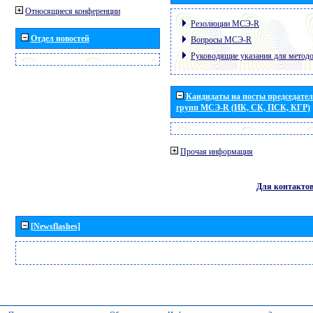
Относящиеся конференции
Резолюции МСЭ-R
Отдел новостей
Вопросы МСЭ-R
Руководящие указания для метод
Кандидаты на посты председател
групп МСЭ-R (ИК, СК, ПСК, КГР)
Прочая информация
Для контакто
[Newsflashes]