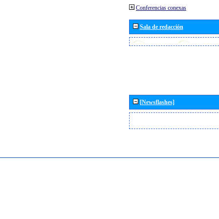
Conferencias conexas
Sala de redacción
[Newsflashes]