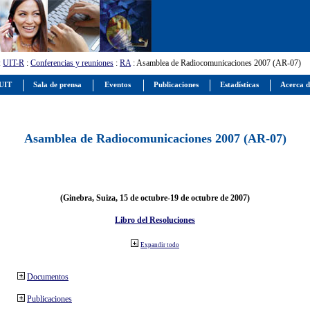
:
UIT-R
:
Conferencias y reuniones
:
RA
: Asamblea de Radiocomunicaciones 2007 (AR-07)
 UIT
Sala de prensa
Eventos
Publicaciones
Estadísticas
Acerca d
Asamblea de Radiocomunicaciones 2007 (AR-07)
(Ginebra, Suiza, 15 de octubre-19 de octubre de 2007)
Libro del Resoluciones
Expandir todo
Documentos
Publicaciones