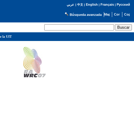
English
Français
Русский
عربي
|
中文
|
|
|
Búsqueda avanzada
e la UIT