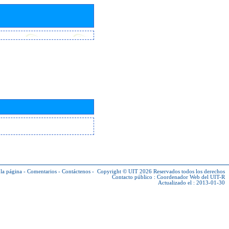
la página
-
Comentarios
-
Contáctenos
-
Copyright © UIT 2026
Reservados todos los derechos
Contacto público :
Coordenador Web del UIT-R
Actualizado el : 2013-01-30