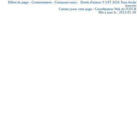
Début de page
-
Commentaires
-
Contactez-nous
-
Droits d'auteur © UIT 2026
Tous droits
réservés
Contact pour cette page :
Coordinateur Web de l'UIT-R
Mis à jour le : 2013-01-30