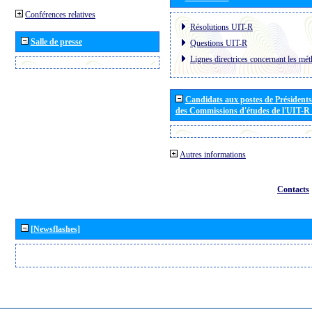
Conférences relatives
Résolutions UIT-R
Salle de presse
Questions UIT-R
Lignes directrices concernant les mét
Candidats aux postes de Présidents 
des Commissions d'études de l'UIT-R
Autres informations
Contacts
[Newsflashes]