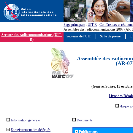
Page principale
:
UIT-R
:
Conférences et réunion
Assemblée des radiocommunications 2007 (AR-
Secteur des radiocommunications (UIT-
Secteurs de l'UIT
Salle de presse
E
R)
Assemblée des radiocom
(AR-07
(Genève, Suisse, 15 octobre
Livre des Résol
Masquer to
Information générale
Documents
Enregistrement des délégués
Publications