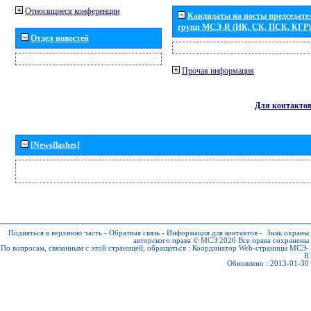
Относящиеся конференции
Кандидаты на посты председател
групп МСЭ-R (ИК, СК, ПСК, КГР)
Отдел новостей
Прочая информация
Для контакто
[Newsflashes]
Подняться в верхнюю часть
-
Обратная связь
-
Информация для контактов
-
Знак охраны
авторского права © МСЭ 2026
Все права сохранены
По вопросам, связанным с этой страницей, обращаться :
Координатор Web-страницы МСЭ-
R
Обновлено : 2013-01-30