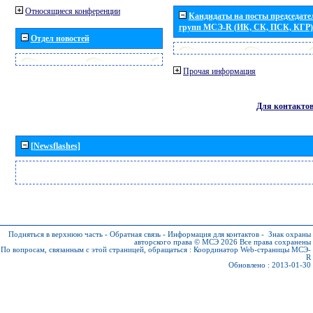
Относящиеся конференции
Кандидаты на посты председател
групп МСЭ-R (ИК, СК, ПСК, КГР)
Отдел новостей
Прочая информация
Для контакто
[Newsflashes]
Подняться в верхнюю часть
-
Обратная связь
-
Информация для контактов
-
Знак охраны
авторского права © МСЭ 2026
Все права сохранены
По вопросам, связанным с этой страницей, обращаться :
Координатор Web-страницы МСЭ-
R
Обновлено : 2013-01-30