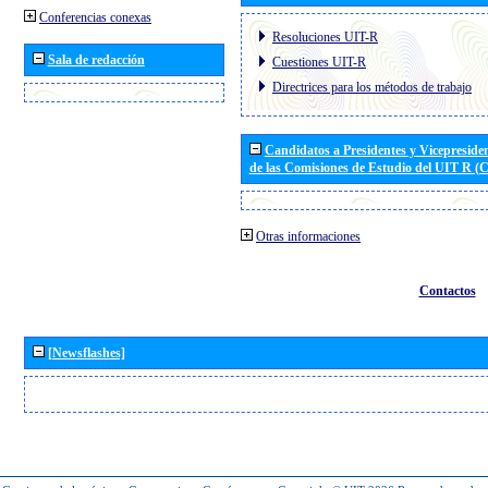
Conferencias conexas
Resoluciones UIT-R
Sala de redacción
Cuestiones UIT-R
Directrices para los métodos de trabajo
Candidatos a Presidentes y Vicepreside
de las Comisiones de Estudio del UIT R 
Otras informaciones
Contactos
[Newsflashes]