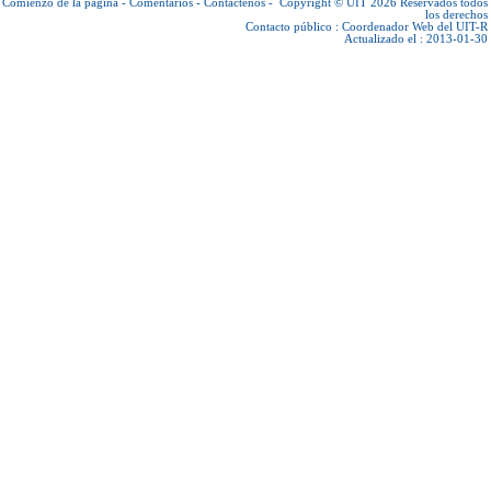
Comienzo de la página
-
Comentarios
-
Contáctenos
-
Copyright © UIT 2026
Reservados todos
los derechos
Contacto público :
Coordenador Web del UIT-R
Actualizado el : 2013-01-30