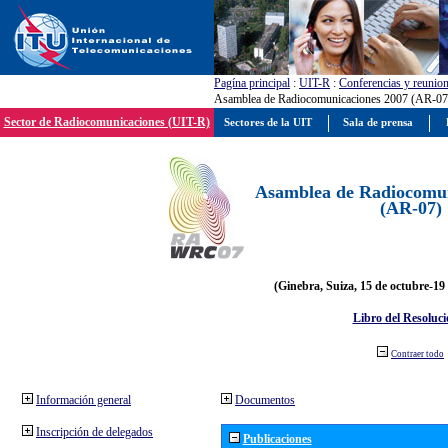
Pagína principal
:
UIT-R
:
Conferencias y reunio
Asamblea de Radiocomunicaciones 2007 (AR-07
Sector de Radiocomunicaciones (UIT-R)
Sectores de la UIT
Sala de prensa
Asamblea de Radiocomun
(AR-07)
(Ginebra, Suiza, 15 de octubre-19
Libro del Resoluci
Contraer todo
Información general
Documentos
Inscripción de delegados
Publicaciones