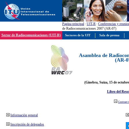
Pagína principal
:
UIT-R
:
Conferencias y reunio
de Radiocomunicaciones 2007 (AR-07)
Sector de Radiocomunicaciones (UIT-R)
Sectores de la UIT
Sala de prensa
Asamblea de Radiocom
(AR-0
(Ginebra, Suiza, 15 de octubre
Libro del Reso
Contraer 
Información general
Inscripción de delegados