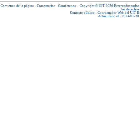
Comienzo de la página
-
Comentarios
-
Contáctenos
-
Copyright © UIT 2026
Reservados todos
los derechos
Contacto público :
Coordenador Web del UIT-R
Actualizado el : 2013-01-30